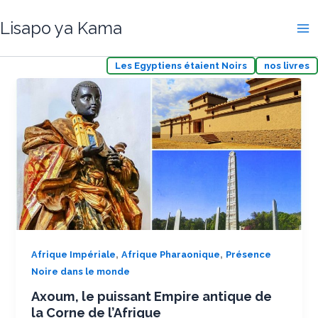
Aller
Lisapo ya Kama
au
contenu
Les Egyptiens étaient Noirs
nos livres
,
,
Afrique Impériale
Afrique Pharaonique
Présence
Noire dans le monde
Axoum, le puissant Empire antique de
la Corne de l’Afrique