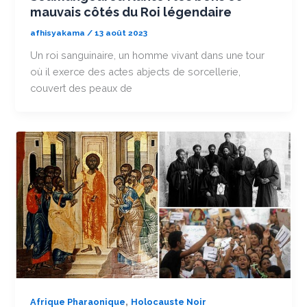
mauvais côtés du Roi légendaire
afhisyakama
/
13 août 2023
Un roi sanguinaire, un homme vivant dans une tour
où il exerce des actes abjects de sorcellerie,
couvert des peaux de
,
Afrique Pharaonique
Holocauste Noir