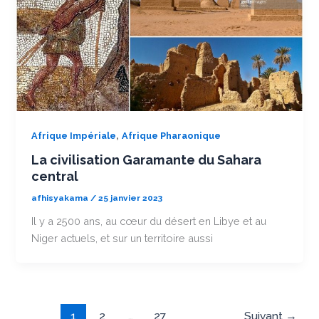
,
Afrique Impériale
Afrique Pharaonique
La civilisation Garamante du Sahara
central
afhisyakama
/
25 janvier 2023
Il y a 2500 ans, au cœur du désert en Libye et au
Niger actuels, et sur un territoire aussi
1
2
…
27
Suivant
→